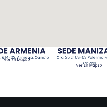
DE ARMENIA
SEDE MANIZ
2 #14-02, Armenia, Quindío
Cra. 25 # 68-63
Palermo M
Ver En Maps
Caldas
Ver En Maps