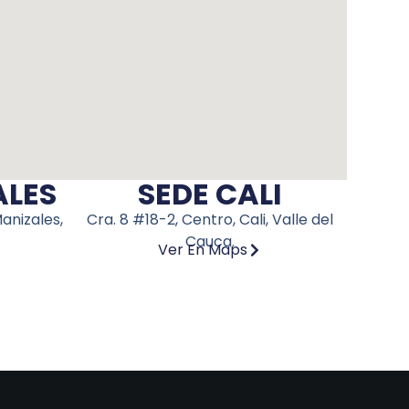
ALES
SEDE CALI
anizales,
Cra. 8 #18-2, Centro, Cali, Valle del
Cauca.
Ver En Maps