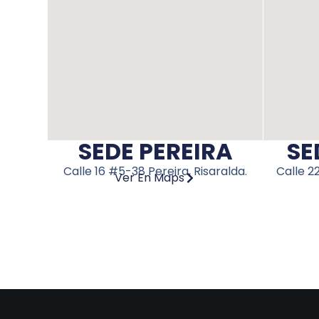
SEDE PEREIRA
SE
Calle 16 #5-38 Pereira, Risaralda.
Calle 2
Ver En Maps