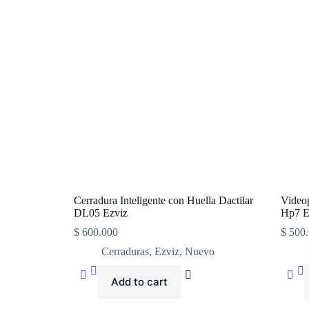
Cerradura Inteligente con Huella Dactilar
Videop
DL05 Ezviz
Hp7 E
$
600.000
$
500.
Cerraduras
,
Ezviz
,
Nuevo
Add to cart