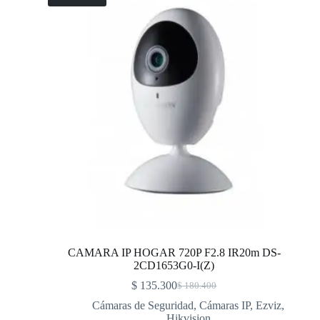
CAMARA IP HOGAR 720P F2.8 IR20m DS-
2CD1653G0-I(Z)
$
135.300
$
180.400
Cámaras de Seguridad
,
Cámaras IP
,
Ezviz
,
Hikvision