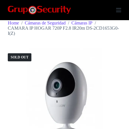
S
k
i
p
Home
/
Cámaras de Seguridad
/
Cámaras IP
/
t
CAMARA IP HOGAR 720P F2.8 IR20m DS-2CD1653G0-
o
I(Z)
c
o
n
t
e
SOLD OUT
n
t