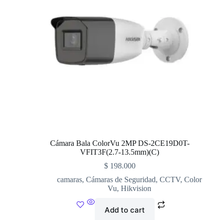
Cámara Bala ColorVu 2MP DS-2CE19D0T-
VFIT3F(2.7-13.5mm)(C)
$
198.000
camaras
,
Cámaras de Seguridad
,
CCTV
,
Color
Vu
,
Hikvision
Add to cart