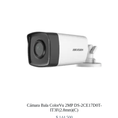
Cámara Bala ColorVu 2MP DS-2CE17D0T-
IT3F(2.8mm)(C)
$
144.500