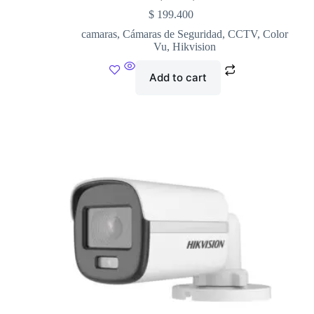
$
199.400
camaras
,
Cámaras de Seguridad
,
CCTV
,
Color
Vu
,
Hikvision
Add to cart