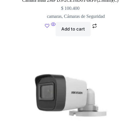
Cámara Bala 2MP DS-2CE16D0T-IRPF(2.8mm)(C)
$
100.400
camaras
,
Cámaras de Seguridad
Add to cart