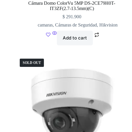
Cámara Domo ColorVu 5MP DS-2CE79H0T-
IT3ZF(2.7-13.5mm)(C)
$
291.900
camaras
,
Cámaras de Seguridad
,
Hikvision
Add to cart
SOLD OUT