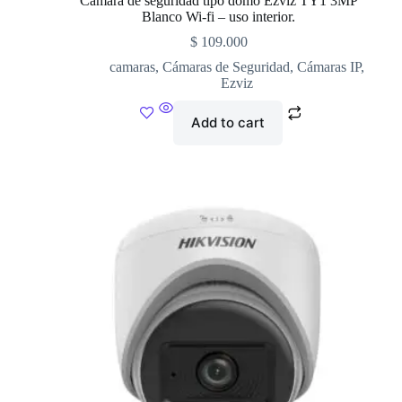
Cámara de seguridad tipo domo Ezviz TY1 3MP
Blanco Wi-fi – uso interior.
$
109.000
camaras
,
Cámaras de Seguridad
,
Cámaras IP
,
Ezviz
Add to cart