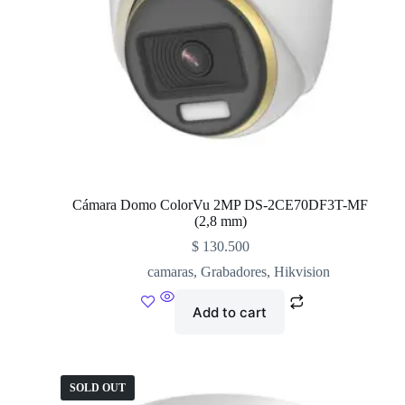
Cámara Domo ColorVu 2MP DS-2CE70DF3T-MF
(2,8 mm)
$
130.500
camaras
,
Grabadores
,
Hikvision
Add to cart
SOLD OUT