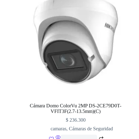
Cámara Domo ColorVu 2MP DS-2CE79D0T-
VFIT3F(2.7-13.5mm)(C)
$
236.300
camaras
,
Cámaras de Seguridad