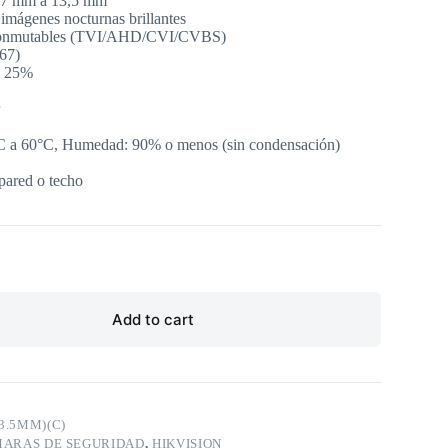
2,7 mm a 13,5 mm
 imágenes nocturnas brillantes
s conmutables (TVI/AHD/CVI/CVBS)
P67)
± 25%
°C a 60°C, Humedad: 90% o menos (sin condensación)
 pared o techo
Add to cart
13.5MM)(C)
ARAS DE SEGURIDAD
,
HIKVISION