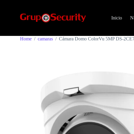
S
k
i
Inicio
N
p
t
o
c
Home
/
camaras
/
Cámara Domo ColorVu 5MP DS-2CE7
o
n
t
e
n
t