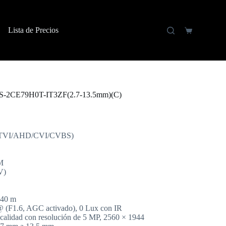
Lista de Precios
S-2CE79H0T-IT3ZF(2.7-13.5mm)(C)
D (TVI/AHD/CVI/CVBS)
M
V)
 40 m
@ (F1.6, AGC activado), 0 Lux con IR
a calidad con resolución de 5 MP, 2560 × 1944