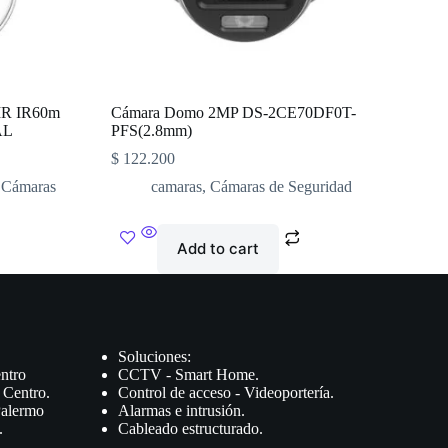
R IR60m
Cámara Domo 2MP DS-2CE70DF0T-
AL
PFS(2.8mm)
$
122.200
,
Cámaras
camaras
,
Cámaras de Seguridad
Add to cart
Soluciones:
ntro
CCTV - Smart Home.
 Centro.
Control de acceso - Videoportería.
Palermo
Alarmas e intrusión.
.
Cableado estructurado.