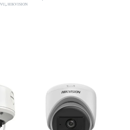
RVU
,
HIKVISION