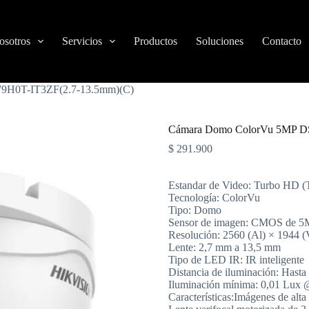
osotros
Servicios
Productos
Soluciones
Contacto
9H0T-IT3ZF(2.7-13.5mm)(C)
Cámara Domo ColorVu 5MP D
$
291.900
Estandar de Video: Turbo H
Tecnología: ColorVu
Tipo: Domo
Sensor de imagen: CMOS de 5
Resolución: 2560 (Al) × 1944 (
Lente: 2,7 mm a 13,5 mm
Tipo de LED IR: IR inteligente
Distancia de iluminación: Hasta
Iluminación mínima: 0,01 Lux 
Características:Imágenes de alt