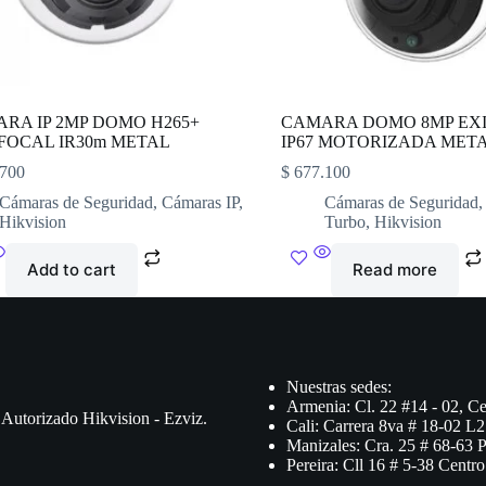
RA IP 2MP DOMO H265+
CAMARA DOMO 8MP EXI
FOCAL IR30m METAL
IP67 MOTORIZADA MET
700
$
677.100
Cámaras de Seguridad
,
Cámaras IP
,
Cámaras de Seguridad
Hikvision
Turbo
,
Hikvision
Add to cart
Read more
Nuestras sedes:
Armenia: Cl. 22 #14 - 02, Ce
 Autorizado Hikvision - Ezviz.
Cali: Carrera 8va # 18-02 L2
Manizales: Cra. 25 # 68-63 
Pereira: Cll 16 # 5-38 Centro