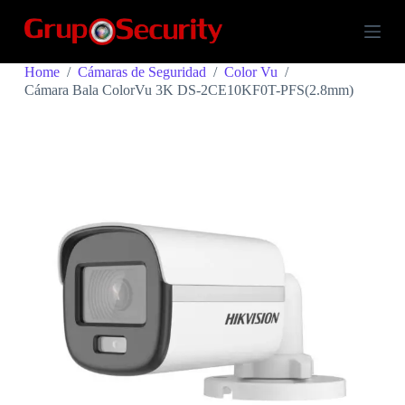
S
k
i
p
Home
/
Cámaras de Seguridad
/
Color Vu
/
t
Cámara Bala ColorVu 3K DS-2CE10KF0T-PFS(2.8mm)
o
c
o
n
t
e
n
t