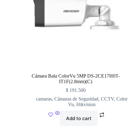
Cámara Bala ColorVu 5MP DS-2CE17H0T-
IT1F(2.8mm)(C)
$
191.500
camaras
,
Cámaras de Seguridad
,
CCTV
,
Color
Vu
,
Hikvision
Add to cart