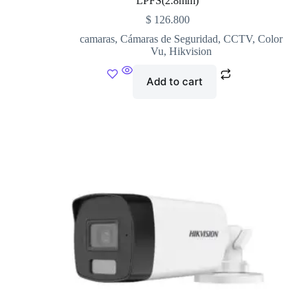
LPFS(2.8mm)
$
126.800
camaras
,
Cámaras de Seguridad
,
CCTV
,
Color
Vu
,
Hikvision
Add to cart