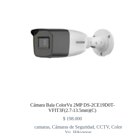
Cámara Bala ColorVu 2MP DS-2CE19D0T-
VFIT3F(2.7-13.5mm)(C)
$
198.000
camaras
,
Cámaras de Seguridad
,
CCTV
,
Color
Vu
,
Hikvision