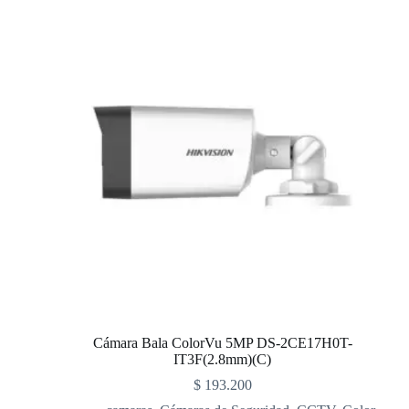
Cámara Bala ColorVu 5MP DS-2CE17H0T-
IT3F(2.8mm)(C)
$
193.200