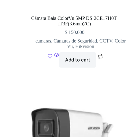
Cámara Bala ColorVu 5MP DS-2CE17H0T-
IT3F(3.6mm)(C)
$
150.000
camaras
,
Cámaras de Seguridad
,
CCTV
,
Color
Vu
,
Hikvision
Add to cart