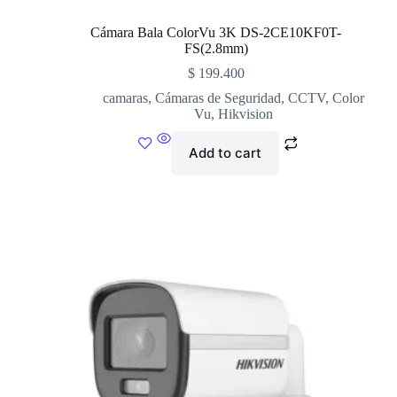
Cámara Bala ColorVu 3K DS-2CE10KF0T-
FS(2.8mm)
$
199.400
camaras
,
Cámaras de Seguridad
,
CCTV
,
Color
Vu
,
Hikvision
Add to cart