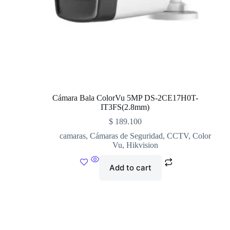
Cámara Bala ColorVu 5MP DS-2CE17H0T-
IT3FS(2.8mm)
$
189.100
camaras
,
Cámaras de Seguridad
,
CCTV
,
Color
Vu
,
Hikvision
Add to cart