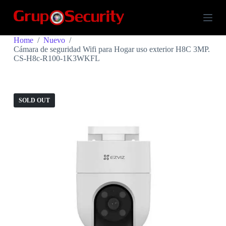
S
k
i
p
Home
/
Nuevo
/
t
Cámara de seguridad Wifi para Hogar uso exterior H8C 3MP.
o
CS-H8c-R100-1K3WKFL
c
o
n
t
e
SOLD OUT
n
t