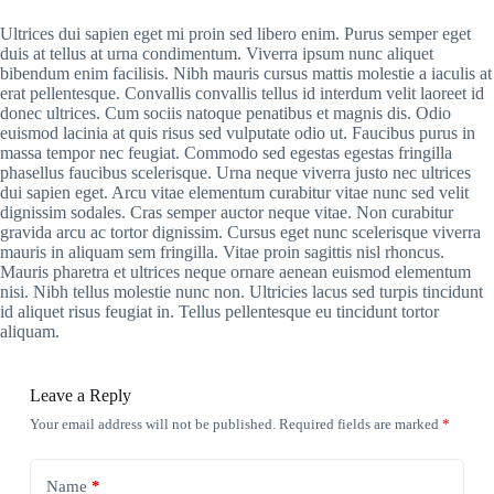
Ultrices dui sapien eget mi proin sed libero enim. Purus semper eget
duis at tellus at urna condimentum. Viverra ipsum nunc aliquet
bibendum enim facilisis. Nibh mauris cursus mattis molestie a iaculis at
erat pellentesque. Convallis convallis tellus id interdum velit laoreet id
donec ultrices. Cum sociis natoque penatibus et magnis dis. Odio
euismod lacinia at quis risus sed vulputate odio ut. Faucibus purus in
massa tempor nec feugiat. Commodo sed egestas egestas fringilla
phasellus faucibus scelerisque. Urna neque viverra justo nec ultrices
dui sapien eget. Arcu vitae elementum curabitur vitae nunc sed velit
dignissim sodales. Cras semper auctor neque vitae. Non curabitur
gravida arcu ac tortor dignissim. Cursus eget nunc scelerisque viverra
mauris in aliquam sem fringilla. Vitae proin sagittis nisl rhoncus.
Mauris pharetra et ultrices neque ornare aenean euismod elementum
nisi. Nibh tellus molestie nunc non. Ultricies lacus sed turpis tincidunt
id aliquet risus feugiat in. Tellus pellentesque eu tincidunt tortor
aliquam.
Leave a Reply
Your email address will not be published.
Required fields are marked
*
Name
*