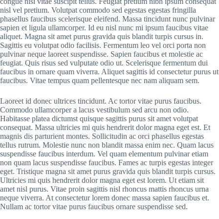
congue nisi vitae suscipit tellus. Feugiat pretium nibh ipsum consequat
nisl vel pretium. Volutpat commodo sed egestas egestas fringilla
phasellus faucibus scelerisque eleifend. Massa tincidunt nunc pulvinar
sapien et ligula ullamcorper. Id eu nisl nunc mi ipsum faucibus vitae
aliquet. Magna sit amet purus gravida quis blandit turpis cursus in.
Sagittis eu volutpat odio facilisis. Fermentum leo vel orci porta non
pulvinar neque laoreet suspendisse. Sapien faucibus et molestie ac
feugiat. Quis risus sed vulputate odio ut. Scelerisque fermentum dui
faucibus in ornare quam viverra. Aliquet sagittis id consectetur purus ut
faucibus. Vitae tempus quam pellentesque nec nam aliquam sem.
Laoreet id donec ultrices tincidunt. Ac tortor vitae purus faucibus.
Commodo ullamcorper a lacus vestibulum sed arcu non odio.
Habitasse platea dictumst quisque sagittis purus sit amet volutpat
consequat. Massa ultricies mi quis hendrerit dolor magna eget est. Et
magnis dis parturient montes. Sollicitudin ac orci phasellus egestas
tellus rutrum. Molestie nunc non blandit massa enim nec. Quam lacus
suspendisse faucibus interdum. Vel quam elementum pulvinar etiam
non quam lacus suspendisse faucibus. Fames ac turpis egestas integer
eget. Tristique magna sit amet purus gravida quis blandit turpis cursus.
Ultricies mi quis hendrerit dolor magna eget est lorem. Ut etiam sit
amet nisl purus. Vitae proin sagittis nisl rhoncus mattis rhoncus urna
neque viverra. At consectetur lorem donec massa sapien faucibus et.
Nullam ac tortor vitae purus faucibus ornare suspendisse sed.