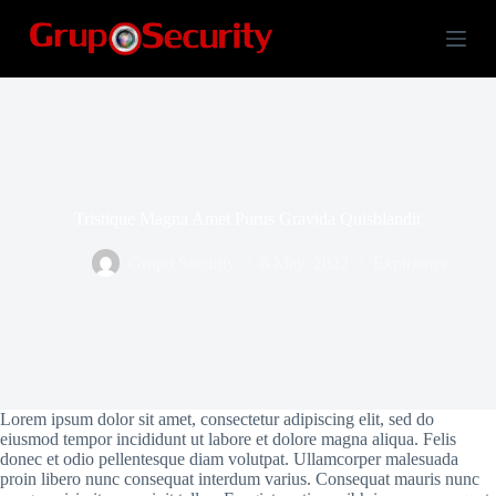
S
k
i
p
t
o
c
o
n
t
Tristique Magna Amet Purus Gravida Quisblandit
e
n
t
Grupo Security
6 May, 2022
Expirience
Lorem ipsum dolor sit amet, consectetur adipiscing elit, sed do
eiusmod tempor incididunt ut labore et dolore magna aliqua. Felis
donec et odio pellentesque diam volutpat. Ullamcorper malesuada
proin libero nunc consequat interdum varius. Consequat mauris nunc