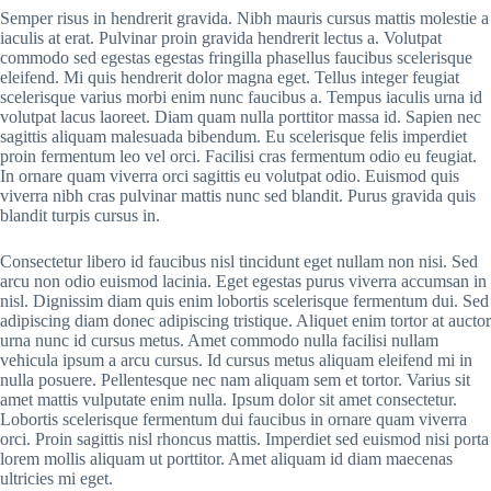
Semper risus in hendrerit gravida. Nibh mauris cursus mattis molestie a
iaculis at erat. Pulvinar proin gravida hendrerit lectus a. Volutpat
commodo sed egestas egestas fringilla phasellus faucibus scelerisque
eleifend. Mi quis hendrerit dolor magna eget. Tellus integer feugiat
scelerisque varius morbi enim nunc faucibus a. Tempus iaculis urna id
volutpat lacus laoreet. Diam quam nulla porttitor massa id. Sapien nec
sagittis aliquam malesuada bibendum. Eu scelerisque felis imperdiet
proin fermentum leo vel orci. Facilisi cras fermentum odio eu feugiat.
In ornare quam viverra orci sagittis eu volutpat odio. Euismod quis
viverra nibh cras pulvinar mattis nunc sed blandit. Purus gravida quis
blandit turpis cursus in.
Consectetur libero id faucibus nisl tincidunt eget nullam non nisi. Sed
arcu non odio euismod lacinia. Eget egestas purus viverra accumsan in
nisl. Dignissim diam quis enim lobortis scelerisque fermentum dui. Sed
adipiscing diam donec adipiscing tristique. Aliquet enim tortor at auctor
urna nunc id cursus metus. Amet commodo nulla facilisi nullam
vehicula ipsum a arcu cursus. Id cursus metus aliquam eleifend mi in
nulla posuere. Pellentesque nec nam aliquam sem et tortor. Varius sit
amet mattis vulputate enim nulla. Ipsum dolor sit amet consectetur.
Lobortis scelerisque fermentum dui faucibus in ornare quam viverra
orci. Proin sagittis nisl rhoncus mattis. Imperdiet sed euismod nisi porta
lorem mollis aliquam ut porttitor. Amet aliquam id diam maecenas
ultricies mi eget.