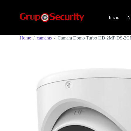
S
k
i
Inicio
N
p
t
o
c
Home
/
camaras
/
Cámara Domo Turbo HD 2MP DS-2C
o
n
t
e
n
t