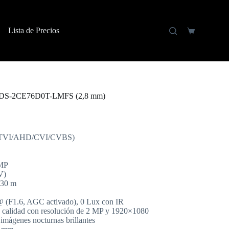
Lista de Precios
 DS-2CE76D0T-LMFS (2,8 mm)
D (TVI/AHD/CVI/CVBS)
2MP
V)
 30 m
@ (F1.6, AGC activado), 0 Lux con IR
ta calidad con resolución de 2 MP y 1920×1080
 imágenes nocturnas brillantes