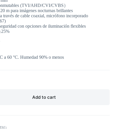
6 mm
es conmutables (TVI/AHD/CVI/CVBS）
 20 m para imágenes nocturnas brillantes
a través de cable coaxial, micrófono incorporado
P67)
eguridad con opciones de iluminación flexibles
 ±25%
 °C a 60 °C. Humedad 90% o menos
Add to cart
MM)