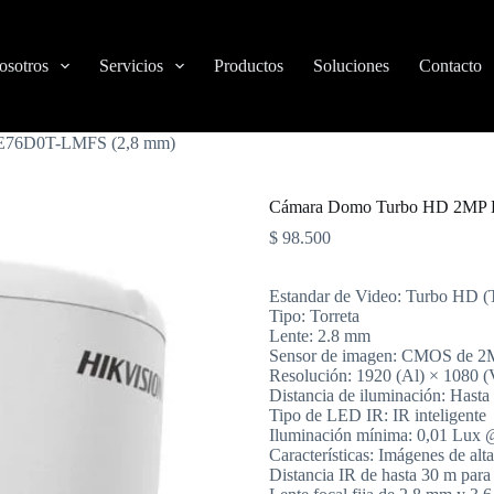
osotros
Servicios
Productos
Soluciones
Contacto
E76D0T-LMFS (2,8 mm)
Cámara Domo Turbo HD 2MP
$
98.500
Estandar de Video: Turbo H
Tipo: Torreta
Lente: 2.8 mm
Sensor de imagen: CMOS de 
Resolución: 1920 (Al) × 1080 (
Distancia de iluminación: Hasta
Tipo de LED IR: IR inteligente
Iluminación mínima: 0,01 Lux 
Características: Imágenes de al
Distancia IR de hasta 30 m para