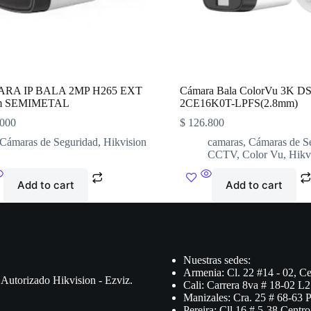
RA IP BALA 2MP H265 EXT
Cámara Bala ColorVu 3K DS
m SEMIMETAL
2CE16K0T-LPFS(2.8mm)
000
$
126.800
Cámaras de Seguridad
,
Hikvision
camaras
,
Cámaras de S
CCTV
,
Color Vu
,
Hikv
Add to cart
Add to cart
Nuestras sedes:
Armenia: Cl. 22 #14 - 02, Ce
 Autorizado Hikvision - Ezviz.
Cali: Carrera 8va # 18-02 L2
Manizales: Cra. 25 # 68-63 
Pereira: Cll 16 # 5-38 Centro