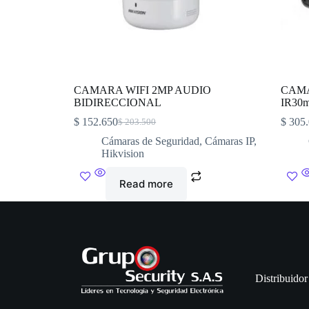
CAMARA WIFI 2MP AUDIO
CAMA
BIDIRECCIONAL
IR30
$
152.650
$
305.
$
203.500
Cámaras de Seguridad
,
Cámaras IP
,
Hikvision
Read more
Distribuidor