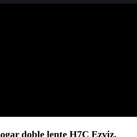
ogar doble lente H7C Ezviz.