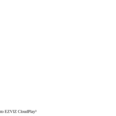
ento EZVIZ CloudPlay³