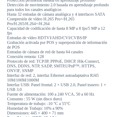
Protección perimetral basada en aprendizaje profundo
Detección de movimiento 2.0 basada en aprendizaje profundo
para todos los canales analógicos
Hasta 32 entradas de cámara analógica y 4 interfaces SATA
Compresión de vídeo H.265 Pro+/H.265
Pro/H.265/H.264+/H.264
Capacidad de codificación de hasta 8 MP a 8 fps/5 MP a 12
fps
Entradas de vídeo HDTVI/AHD/CVI/CVBS/IP
Grabación activada por POS y superposición de información
de POS
Entradas de cámara de red de hasta 64 canales
Conexión remota: 128
Protocolo de red: TCP/IP, PPPoE, DHCP, Hik-Connect,
DNS, DDNS, NTP, SADP, SMTP,UPnP™, HTTPS,
ONVIF, SNMP
Interfaz de red: 2, interfaz Ethernet autoadaptativa RJ45
10M/100M/1000M
Interfaz USB: Panel frontal: 2 × USB 2.0, Panel trasero: 1 ×
USB 3.0
Fuente de alimentación: 100 a 240 VCA, 50 a 60 Hz
Consumo : 55 W (sin disco duro)
Temperatura de trabajo: -10 °C a 55°C
Humedad de Trabajo: 10% a 90%
Dimensiones: 445 × 400 × 71 mm