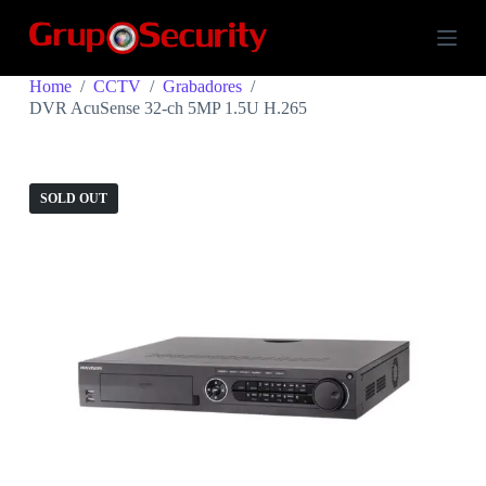
S
k
i
p
Home
/
CCTV
/
Grabadores
/
t
DVR AcuSense 32-ch 5MP 1.5U H.265
o
c
o
n
t
SOLD OUT
e
n
t