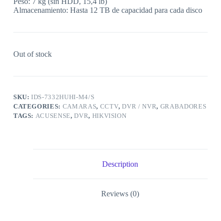
Peso: 7 kg (sin HDD, 15,4 lb)
Almacenamiento: Hasta 12 TB de capacidad para cada disco
Out of stock
SKU:
IDS-7332HUHI-M4/S
CATEGORIES:
CAMARAS
,
CCTV
,
DVR / NVR
,
GRABADORES
TAGS:
ACUSENSE
,
DVR
,
HIKVISION
Description
Reviews (0)