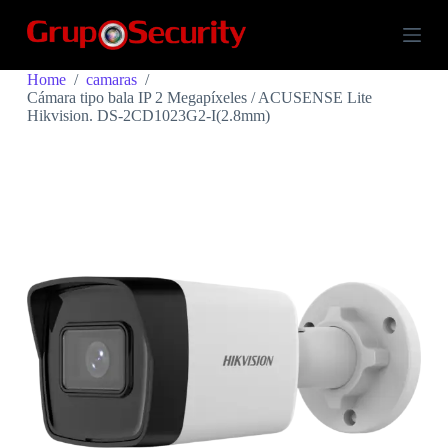
S
k
i
p
Home
/
camaras
/
t
Cámara tipo bala IP 2 Megapíxeles / ACUSENSE Lite
o
Hikvision. DS-2CD1023G2-I(2.8mm)
c
o
n
t
e
n
t